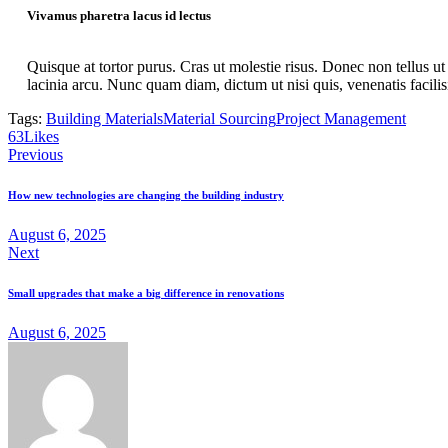
Vivamus pharetra lacus id lectus
Quisque at tortor purus. Cras ut molestie risus. Donec non tellus ut 
lacinia arcu. Nunc quam diam, dictum ut nisi quis, venenatis facilis
Tags:
Building Materials
Material Sourcing
Project Management
63
Likes
Previous
How new technologies are changing the building industry
August 6, 2025
Next
Small upgrades that make a big difference in renovations
August 6, 2025