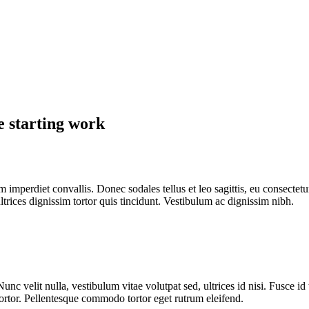
e starting work
 imperdiet convallis. Donec sodales tellus et leo sagittis, eu consectetu
trices dignissim tortor quis tincidunt. Vestibulum ac dignissim nibh.
unc velit nulla, vestibulum vitae volutpat sed, ultrices id nisi. Fusce i
tortor. Pellentesque commodo tortor eget rutrum eleifend.