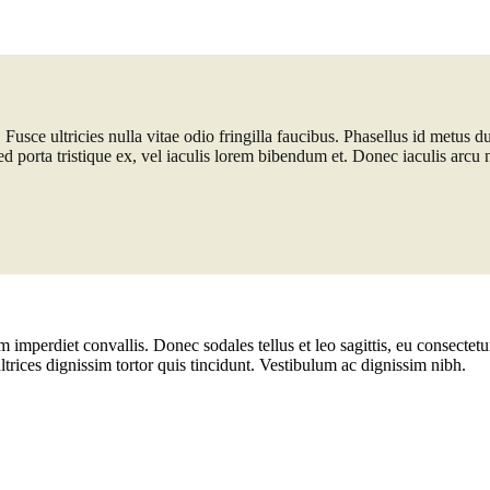
sce ultricies nulla vitae odio fringilla faucibus. Phasellus id metus dui
ed porta tristique ex, vel iaculis lorem bibendum et. Donec iaculis arcu ne
 imperdiet convallis. Donec sodales tellus et leo sagittis, eu consectetu
trices dignissim tortor quis tincidunt. Vestibulum ac dignissim nibh.