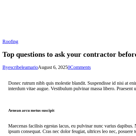
Roofing
Top questions to ask your contractor befor
By
escribeleamario
August 6, 2025
0
Comments
Donec rutrum nibh quis molestie blandit. Suspendisse id nisi at enim
interdum vitae augue. Vestibulum pulvinar massa libero. Praesent ul
Aenean arcu metus suscipit
Maecenas facilisis egestas lacus, eu pulvinar nunc varius dapibus. N
ipsum consequat. Cras nec dolor feugiat, ultrices leo nec, posuere 